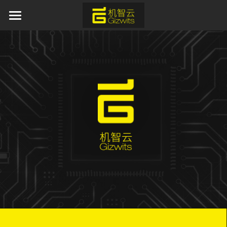
×
博客分类
首页
活动资讯
AI 产品与服务
行业资讯
产品服务
新闻热点
方案中心
平台软件
APP应用
行业应用
通用蓝牙红外模组免开发方案
模组硬件
AI离线语音识别解决方案
新闻资讯
工业物联网
取暖器智能化解决方案
IoT新能源
关于我们
加湿器智能化解决方案
IoT新零售
开发者中心
水族灯智能化解决方案
申请开发板