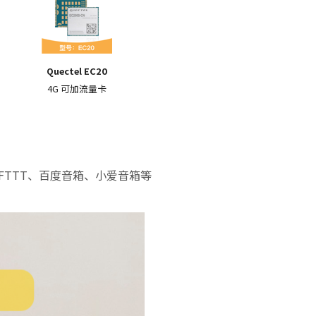
Quectel EC20
4G 可加流量卡
、IFTTT、百度音箱、小爱音箱等