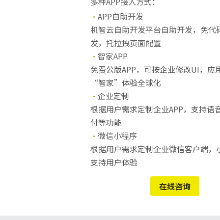
多种APP接入方式：
•
APP自助开发
机智云自助开发平台自助开发，免代
发，托拉拽页面配置
•
智家APP
免费
公版APP，可按企业修改UI，应
“智家”体验全球化
•
企业定制
根据用户需求定制企业APP，
支持语音
付等功能
•
微信小程序
根据用户需求定制企业微信客户端，
支持用户体验
在线咨询