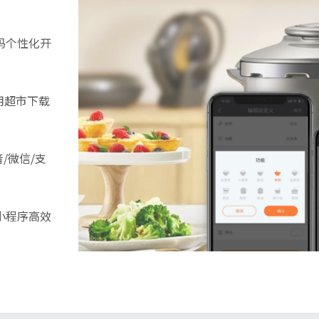
码个性化开
用超市下载
/微信/支
小程序高效