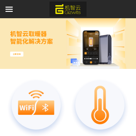
×
博客分类
首页
活动资讯
AI 产品与服务
行业资讯
产品服务
新闻热点
方案中心
平台软件
APP应用
行业应用
通用蓝牙红外模组免开发方案
模组硬件
AI离线语音识别解决方案
新闻资讯
工业物联网
取暖器智能化解决方案
IoT新能源
关于我们
加湿器智能化解决方案
IoT新零售
开发者中心
水族灯智能化解决方案
申请开发板