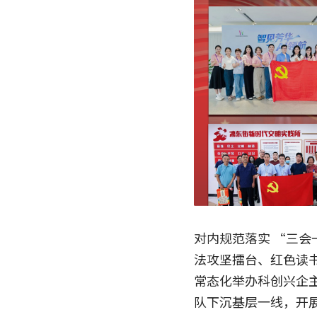
对内规范落实 “三会
法攻坚擂台、红色读
常态化举办科创兴企
队下沉基层一线，开