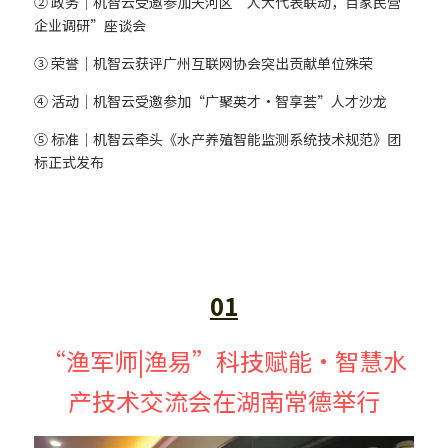
② 政务｜机智云受邀参加天河区“人大代表联动，百家民营
企业调研”座谈会
鱼缸水泵智能化解决方案
搜索
③ 荣誉｜机智云获评广州互联网协会突出贡献单位殊荣
智能家电/家居解决方案
④ 活动｜机智云受邀参加“广聚英才·智享荟”人才沙龙
鱼缸加热棒智能化解决方案
⑤ 标准｜机智云牵头《水产养殖智能监测系统技术规范》团
English
标正式发布
厨房电器智能化解决方案
变频器智能化解决方案
无人自助设备解决方案
01
“渔军师|渔易”科技赋能·智慧水
产技术交流会在湖南常德举行