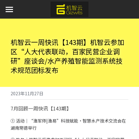
首页
AI 产品与服务
机智云一周快讯【143期】机智云参加
区“人大代表联动，百家民营企业调
产品服务
研”座谈会/水产养殖智能监测系统技
方案中心
平台软件
术规范团标发布
APP应用
行业应用
通用蓝牙红外模组免开发方案
模组硬件
AI离线语音识别解决方案
新闻资讯
工业物联网
2023年11月27日
取暖器智能化解决方案
IoT新能源
7月回顾一周快讯【143期】
关于我们
① 活动｜“渔军师|渔易”科技赋能·智慧水产技术交流会在
加湿器智能化解决方案
IoT新零售
开发者中心
湖南常德举行
水族灯智能化解决方案
申请开发板