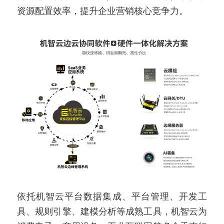
资源配置效率，提升企业营销核心竞争力。
依托机智云平台数据集成、平台管理、开发工
具、规则引擎、建模分析等成熟工具，机智云为