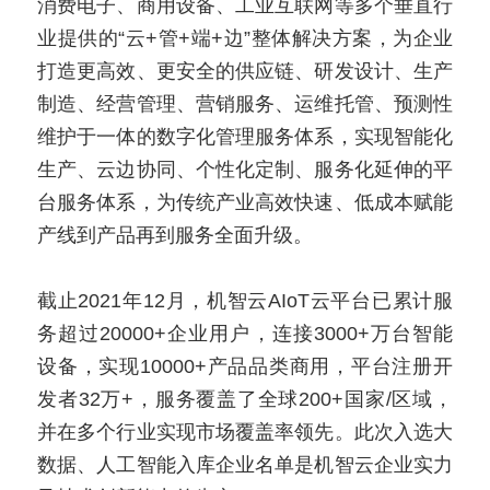
消费电子、商用设备、工业互联网等多个垂直行
业提供的“云+管+端+边”整体解决方案，为企业
打造更高效、更安全的供应链、研发设计、生产
制造、经营管理、营销服务、运维托管、预测性
维护于一体的数字化管理服务体系，实现智能化
生产、云边协同、个性化定制、服务化延伸的平
台服务体系，为传统产业高效快速、低成本赋能
产线到产品再到服务全面升级。
截止2021年12月，机智云AIoT云平台已累计服
务超过20000+企业用户，连接3000+万台智能
设备，实现10000+产品品类商用，平台注册开
发者32万+，服务覆盖了全球200+国家/区域，
并在多个行业实现市场覆盖率领先。此次入选大
数据、人工智能入库企业名单是机智云企业实力