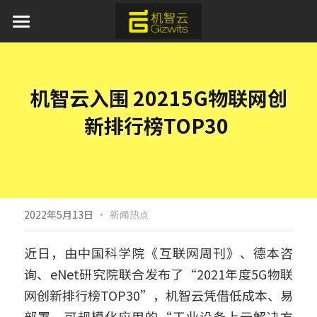
首页
AI 产品与服务
机智云入围 20215G物联网创
产品服务
新排行榜TOP30
方案中心
平台软件
APP应用
行业应用
通用蓝牙红外模组免开发方案
模组硬件
AI离线语音识别解决方案
新闻资讯
工业物联网
·
2022年5月13日
新闻热点
取暖器智能化解决方案
IoT新能源
关于我们
近日，由中国科学院《互联网周刊》、德本咨
询、eNet研究院联合发布了“2021年度5G物联
加湿器智能化解决方案
IoT新零售
开发者中心
网创新排行榜TOP30”，机智云凭借低成本、易
水族灯智能化解决方案
申请开发板
部署、可规模化应用的“工业设备上云解决方