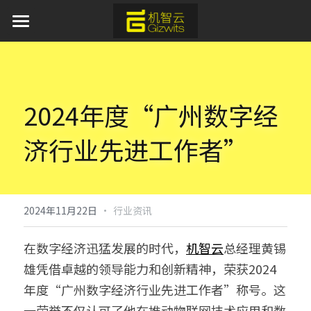
首页
AI 产品与服务
2024年度“广州数字经
产品服务
济行业先进工作者”
方案中心
平台软件
APP应用
行业应用
通用蓝牙红外模组免开发方案
模组硬件
AI离线语音识别解决方案
新闻资讯
工业物联网
·
2024年11月22日
行业资讯
取暖器智能化解决方案
IoT新能源
关于我们
在数字经济迅猛发展的时代，
机智云
总经理黄锡
雄凭借卓越的领导能力和创新精神，荣获2024
加湿器智能化解决方案
IoT新零售
开发者中心
年度“广州数字经济行业先进工作者”称号。这
水族灯智能化解决方案
申请开发板
一荣誉不仅认可了他在推动物联网技术应用和数