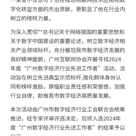
字化转型方面的杰出贡献，更彰显了他在行业内
鱼缸水泵智能化解决方案
搜索
树立的榜样力量。
智能家电/家居解决方案
为深入贯彻**总书记关于网络强国的重要思想和
鱼缸加热棒智能化解决方案
关于数字中国建设的重要论述，树立数字经济相
English
关产业领域标杆，充分展现我市数字经济发展的
厨房电器智能化解决方案
良好精神面貌，广州互联网协会开展寻找2024
变频器智能化解决方案
年度“广州数字经济行业先进工作者”活动。活
动旨在树立先进典型示范标杆,强化群体身份认
无人自助设备解决方案
同和榜样激励，厚植职业责任感和荣誉感，加强
行业自律，助推我市数字经济高质量发展。
本次活动由广州市数字经济行业工会联合会统筹
推进，经专家评审评选决定，现将入选2024年
度“广州数字经济行业先进工作者”的结果予以