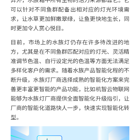
可以针对不同鱼群配备出相对应的灯光环境需
鱼缸水泵智能化解决方案
搜索
求，让水草更加鲜嫩翠绿，让鱼更快地生长，同
智能家电/家居解决方案
时更加令人赏心悦目。 
鱼缸加热棒智能化解决方案
目前，市场上的水族灯仍存在许多待改进的地
English
方，尤其是在不同鱼群匹配对应的灯光、灵活精
厨房电器智能化解决方案
准调节色温、自行设定光的色温等方面无法满足
变频器智能化解决方案
多样化客户的需求。随着水族产品智能化程的不
断升级，水族灯厂商选择成熟的智能化方案来完
无人自助设备解决方案
善更丰富更智能的产品功能，比如机智云物联网
能够为水族灯厂商提供全面智能化升级指引，让
厂商的智能化道路快人一步，快速实现智能化转
型。 