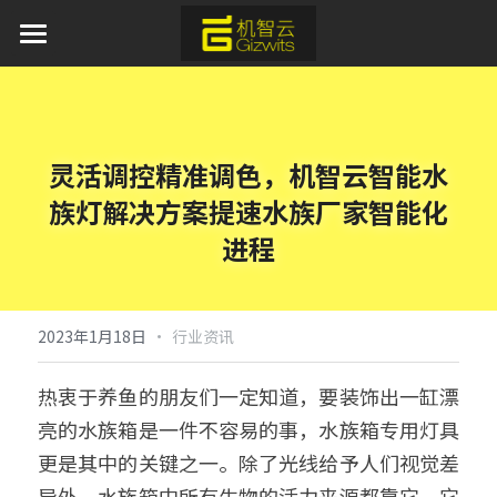
首页
AI 产品与服务
灵活调控精准调色，机智云智能水
产品服务
族灯解决方案提速水族厂家智能化
方案中心
平台软件
进程
APP应用
行业应用
通用蓝牙红外模组免开发方案
模组硬件
AI离线语音识别解决方案
新闻资讯
工业物联网
·
2023年1月18日
行业资讯
取暖器智能化解决方案
IoT新能源
关于我们
热衷于养鱼的朋友们一定知道，要装饰出一缸漂
亮的水族箱是一件不容易的事，水族箱专用灯具
加湿器智能化解决方案
IoT新零售
开发者中心
更是其中的关键之一。除了光线给予人们视觉差
水族灯智能化解决方案
申请开发板
异外，水族箱中所有生物的活力来源都靠它。它