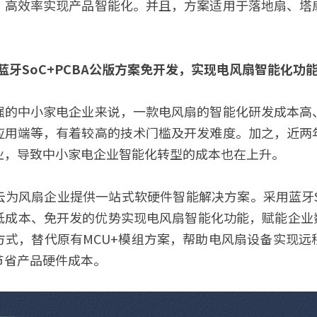
、高效率实现产品智能化。并且，方案适用于落地扇、塔
蓝牙SoC+PCBA公版方案免开发，实现电风扇智能化功能
强的中小家电企业来说，一款电风扇的智能化研发成本高
应用端等，有着较高的技术门槛及开发难度。加之，近两
业，导致中小家电企业智能化转型的成本也在上升。 
云为风扇企业提供一站式软硬件智能解决方案。采用蓝牙S
低成本、免开发的优势实现电风扇智能化功能，赋能企业数
方式，替代原有MCU+模组方案，帮助电风扇设备实现远
省产品硬件成本。 