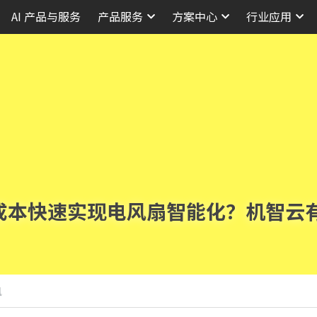
AI 产品与服务
产品服务
方案中心
行业应用
成本快速实现电风扇智能化？机智云
讯