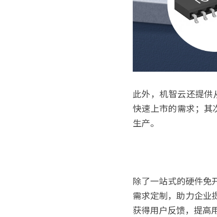
此外，机智云还提供从
快速上市的需求；其次
生产。 
除了一站式的硬件免
需求定制，助力企业
获得用户反馈，提高用