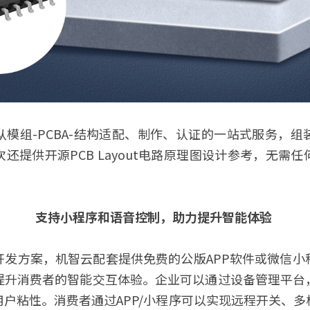
模组-PCBA-结构适配、制作、认证的一站式服务，
还提供开源PCB Layout电路原理图设计参考，无需
支持小程序和语音控制，助力提升智能体验 
开发方案，机智云配套提供免费的公版APP软件或微信小
提升消费者的智能交互体验。企业可以通过设备管理平台
户粘性。消费者通过APP/小程序可以实现远程开关、