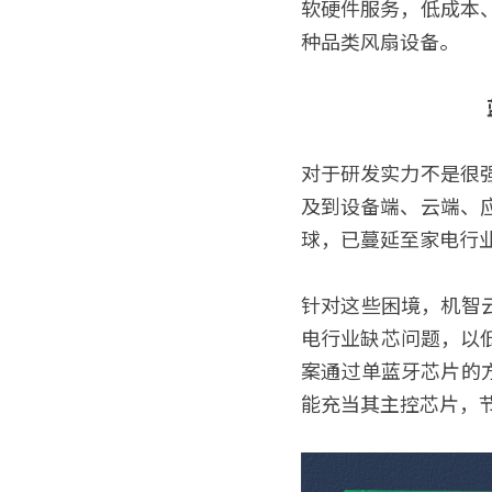
软硬件服务，低成本
种品类风扇设备。 
对于研发实力不是很
及到设备端、云端、
球，已蔓延至家电行
针对这些困境，机智
电行业缺芯问题，以
案通过单蓝牙芯片的
能充当其主控芯片，节