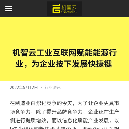
首页
AI 产品与服务
产品服务
机智云工业互联网赋能能源行
方案中心
平台软件
业，为企业按下发展快捷键
APP应用
行业应用
通用蓝牙红外模组免开发方案
模组硬件
AI离线语音识别解决方案
新闻资讯
工业物联网
·
2022年5月12日
行业资讯
取暖器智能化解决方案
IoT新能源
关于我们
在制造业白炽化竞争的今天，为了让企业更具市
场竞争力，除了提升品牌竞争力，企业还在生产
加湿器智能化解决方案
IoT新零售
开发者中心
侧进行提质增效。而以信息化赋能产业发展，以
水族灯智能化解决方案
申请开发板
IoT为载体的新技术武装企业，推动企业从关键