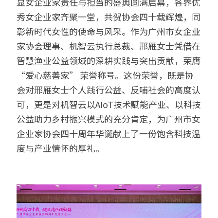
显女企业家责任与担当的盛典圆满启幕，各界优
秀女企业家齐聚一堂，共贺协会四十载辉煌，同
鱼缸水泵智能化解决方案
搜索
彰新时代女性的使命与风采。作为广州市女企业
智能家电/家居解决方案
家协会理事、机智云执行总裁、邢雁女士凭借在
智慧渔业公益领域的深耕实践与突出贡献，荣膺
鱼缸加热棒智能化解决方案
English
“爱心慈善家” 荣誉称号。这份荣誉，既是协
厨房电器智能化解决方案
会对邢雁女士个人践行公益、反哺社会的高度认
可，更是对机智云以AIoT技术赋能产业、以科技
变频器智能化解决方案
公益助力乡村振兴模式的充分肯定，为广州市女
无人自助设备解决方案
企业家协会四十周年华诞献上了一份饱含科技温
度与产业情怀的厚礼。