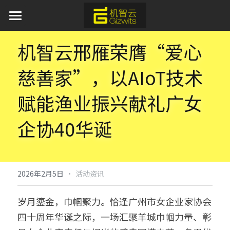
首页
机智云邢雁荣膺“爱心
AI 产品与服务
慈善家”，以AIoT技术
产品服务
赋能渔业振兴献礼广女
方案中心
平台软件
企协40华诞
APP应用
行业应用
通用蓝牙红外模组免开发方案
模组硬件
AI离线语音识别解决方案
新闻资讯
工业物联网
·
2026年2月5日
活动资讯
取暖器智能化解决方案
IoT新能源
关于我们
岁月鎏金，巾帼聚力。恰逢广州市女企业家协会
加湿器智能化解决方案
IoT新零售
开发者中心
四十周年华诞之际，一场汇聚羊城巾帼力量、彰
水族灯智能化解决方案
申请开发板