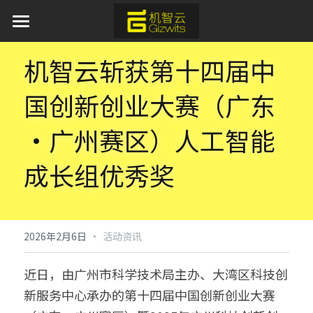
首页
机智云斩获第十四届中
AI 产品与服务
国创新创业大赛（广东
产品服务
·广州赛区）人工智能
方案中心
平台软件
成长组优秀奖
APP应用
行业应用
通用蓝牙红外模组免开发方案
模组硬件
AI离线语音识别解决方案
新闻资讯
工业物联网
·
2026年2月6日
活动资讯
取暖器智能化解决方案
IoT新能源
关于我们
近日，由广州市科学技术局主办、大湾区科技创
加湿器智能化解决方案
IoT新零售
开发者中心
新服务中心承办的第十四届中国创新创业大赛
水族灯智能化解决方案
申请开发板