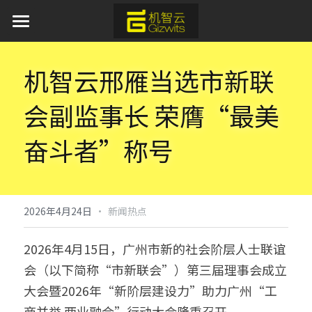
首页
机智云邢雁当选市新联
AI 产品与服务
会副监事长 荣膺“最美
产品服务
奋斗者”称号
方案中心
平台软件
APP应用
行业应用
通用蓝牙红外模组免开发方案
模组硬件
AI离线语音识别解决方案
新闻资讯
工业物联网
·
2026年4月24日
新闻热点
取暖器智能化解决方案
IoT新能源
关于我们
2026年4月15日，广州市新的社会阶层人士联谊
会（以下简称“市新联会”）第三届理事会成立
加湿器智能化解决方案
IoT新零售
开发者中心
大会暨2026年“新阶层建设力”助力广州“工
水族灯智能化解决方案
申请开发板
商并举 两业融合”行动大会隆重召开。