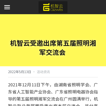
首页
AI 产品与服务
产品服务
机智云受邀出席第五届照明湘
方案中心
平台软件
军交流会
APP应用
行业应用
通用蓝牙红外模组免开发方案
模组硬件
AI离线语音识别解决方案
新闻资讯
工业物联网
·
2022年5月13日
活动资讯
取暖器智能化解决方案
IoT新能源
关于我们
2021年12月11日下午，由湖南省照明学会、广
东省人工智能产业协会、广东省照明电器协会指
加湿器智能化解决方案
IoT新零售
开发者中心
导的第五届照明湘军交流会在广州圆满举行，机
水族灯智能化解决方案
申请开发板
智云副总裁邢雁受邀出席本届交流会，并分享