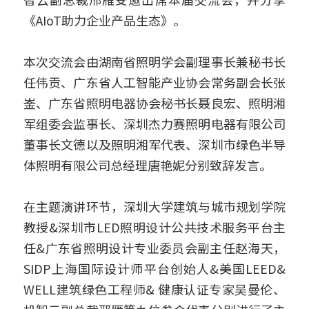
《AIoT助力企业产品生态》。
鱼缸水泵智能化解决方案
搜索
智能家电/家居解决方案
本次交流会由湖南省照明学会副理事长兼秘书长
任伟贡、广东省人工智能产业协会常务副会长张
鱼缸加热棒智能化解决方案
崟、广东省照明电器协会秘书长聂良宏、照明湘
English
厨房电器智能化解决方案
军组委会监事长、深圳杰力赛照明电器有限公司
董事长文德以及照明湘军代表、深圳市绿色半导
变频器智能化解决方案
体照明有限公司总经理唐艳妮分别致辞发言。
无人自助设备解决方案
在主题演讲环节，深圳大学建筑与城市规划学院
教授&深圳市LED照明设计公共技术服务平台主
任&广东省照明设计专业委员会副主任赵海天，
SIDP上海国际设计师平台创始人&美国LEED& 
WELL建筑绿色工程师& 健康认证专家吴曼伦、