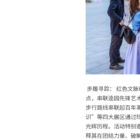
 步履寻踪： 红色文脉映照科创初心 本次研学以中共三大会址纪念馆（越秀区恤孤院路31号）为起
点，串联逵园先锋艺术
步行路线串联起百年
识”等四大展区通过珍
光辉历程。活动特别
释其在团结力量、破