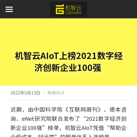
首页
AI 产品与服务
产品服务
机智云AIoT上榜2021数字经
方案中心
平台软件
济创新企业100强
APP应用
行业应用
通用蓝牙红外模组免开发方案
模组硬件
AI离线语音识别解决方案
新闻资讯
工业物联网
·
2022年5月13日
新闻热点
取暖器智能化解决方案
IoT新能源
关于我们
近期，由中国科学院《互联网周刊》、德本咨
询、eNet研究院联合发布了“2021数字经济创
加湿器智能化解决方案
IoT新零售
开发者中心
新企业100强”榜单，机智云AIoT凭借“帮助企
水族灯智能化解决方案
申请开发板
业低成本、轻运营”的服务体系入选榜单。